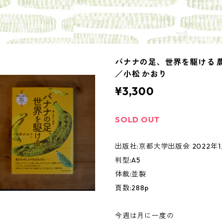
バナナの足、世界を駆ける 
／小松 かおり
¥3,300
SOLD OUT
出版社:京都大学出版会 2022年
判型:A5
体裁:並製
頁数:288p
今週は月に一度の