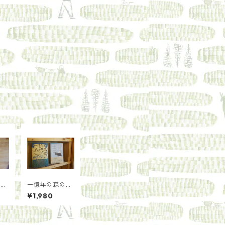
の本
一億年の森の思
探
考法/奥野克己
¥1,980
・
渡辺
：石