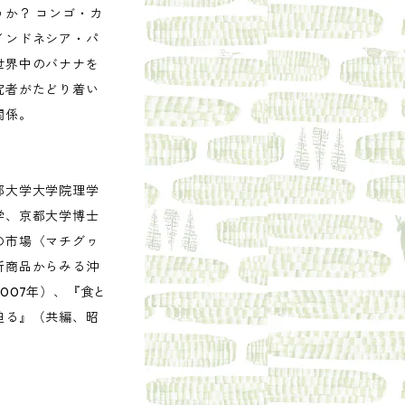
か？ コンゴ・カ
インドネシア・パ
世界中のバナナを
究者がたどり着い
関係。
）
都大学大学院理学
学、京都大学博士
の市場〈マチグヮ
新商品からみる沖
007年）、『食と
迫る』（共編、昭