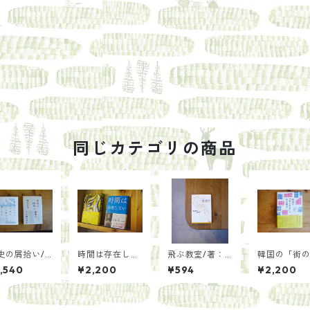
同じカテゴリの商品
史の屑拾い/
時間は存在しな
飛ぶ教室/著：
韓国の「街
原辰史
い/著：カル
ケストナー 訳：
屋」の生存
,540
¥2,200
¥594
¥2,200
ロ・ロヴェッリ
丘沢静也
究/著：ハン
訳：冨永星
ミファ 訳：
麻土香 解説
橋毅史