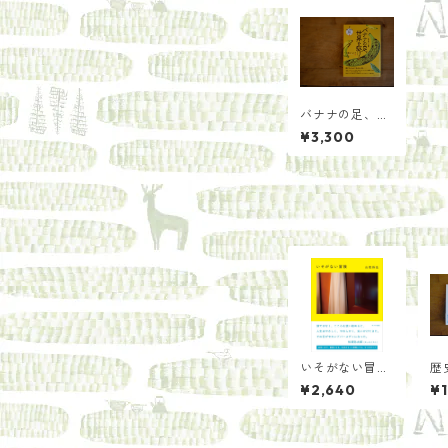
バナナの足、世
界を駆ける 農と
¥3,300
食の人類学／小
松 かおり
いそがない冒
歴
険/山若 将也
藤
¥2,640
¥1