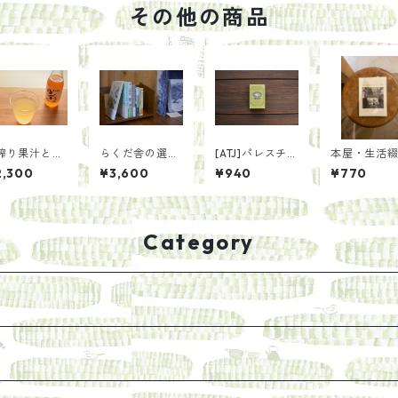
その他の商品
搾り果汁と粗
らくだ舎の選書
[ATJ]パレスチナ
本屋・生活
糖だけで作
「花」
オリーブオイル
のつづけかた
2,300
¥3,600
¥940
¥770
 ゆずエキス
石鹸
中岡祐介
】
Category