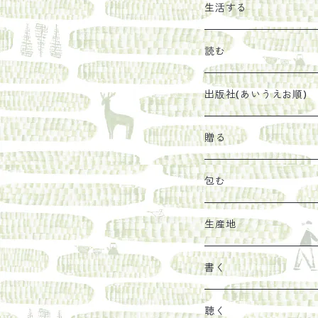
エキス
ジャム
生活する
珈琲豆
うめぼし
エコラップ
読む
太山寺珈琲焙煎室
塩
石けん
刊行から時間が経った
出版社(あいうえお順)
オリーブオイル
ヘチマたわし
贈り物に勧めたい絵本
らくだ舎出帆室
贈る
その他
陶器
紀伊半島ブックマルシ
リトルプレス
包装
包む
馬目隆宏
mario books
マスコバド糖
絵
らくだ舎出帆室の参考
海外出版社
ギフトセット
生産地
タイドラー
しょうがパウダー
タンブラー
新刊では販売しづらく
古本
カレンダー
色川
書く
Sakumag
そこそこ農園
野菜・果物
古本や自由価格本から
あ行
カップ
フィリピン
カムワッカ
聴く