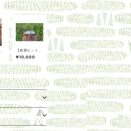
綴方
【思想セット】
/
二弐に２ 思い
¥10,000
蠢く。二〇〇年
後の土にな
る。/らくだ舎
出帆室