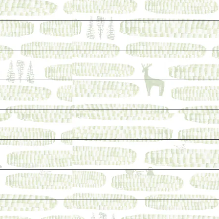
けれど、長く売り続けたい一冊
ェ関連本
本など
なった本を巡らせて
探す