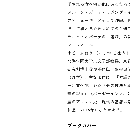
愛される食べ物が他にあるだろう
メルーン・ガーナ・ウガンダ・
プアニューギニアそして沖縄。
通して農と食をみつめてきた研
た、ヒトとバナナの「遊び」の
プロフィール
小松 かおり （こまつ かおり
北海学園大学人文学部教授。京
研究科博士後期課程単位取得退
（理学）。主な著作に、『沖縄
ー〉文化誌―シシマチの技法と
縄の現在』（ボーダーインク、2
農のアフリカ史―現代の基層に
和堂、2016年）などがある。
ブックカバー