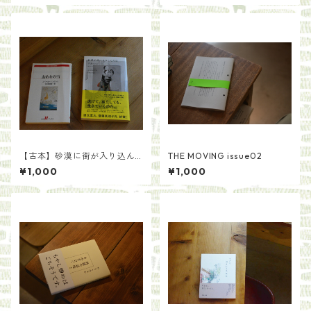
【古本】砂漠に街が入り込ん
THE MOVING issue02
だ日／グカ・ハン 著 原正人訳
¥1,000
¥1,000