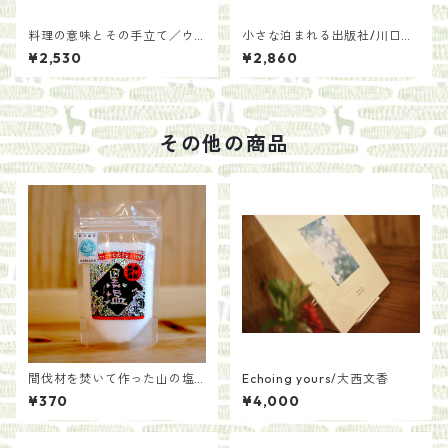
料理の意味とその手立て／ウ
小さな泊まれる出版社/川口
ー・ウェン
瞬 來住友美
¥2,530
¥2,860
その他の商品
間伐材を焚いて作った山の塩
Echoing yours/大西文香
【黒塩】
¥370
¥4,000