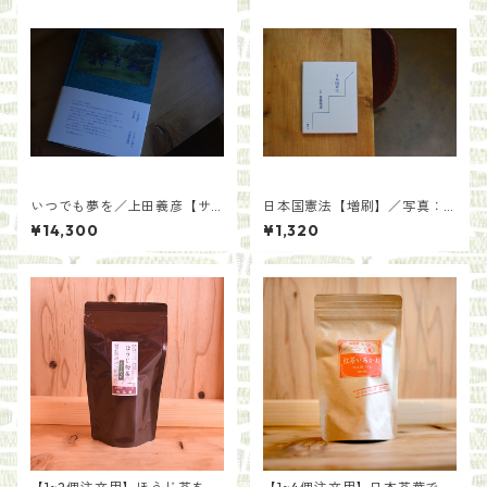
いつでも夢を／上田義彦【サ
日本国憲法【増刷】／写真：
イン入り】
齋藤陽道
¥14,300
¥1,320