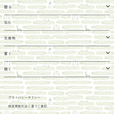
オリーブオイル
ヘチマたわし
贈り物に勧めたい絵本
らくだ舎出帆室
贈る
その他
陶器
紀伊半島ブックマルシェ関連本
リトルプレス
包装
包む
馬目隆宏
mario books
マスコバド糖
絵
らくだ舎出帆室の参考本など
海外出版社
ギフトセット
生産地
タイドラー
しょうがパウダー
タンブラー
新刊では販売しづらくなった本を巡らせて
古本
カレンダー
色川
書く
Sakumag
そこそこ農園
野菜・果物
古本や自由価格本から探す
あ行
カップ
フィリピン
カムワッカ
聴く
地下BOOKS
農家民泊JUGEM
新しょうが
明石書店
か行
ステッカー
パレスチナ
らくだ舎
里
疋田千里
だものみち
プライバシーポリシー
レモン
赤々舎
偕成社
ポストカード
さ行
インドネシア
COLECTIVO ALTEPE
特定商取引法に基づく表記
PHILOSOPHIA
安田農園
亜紀書房
笠間書院