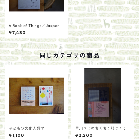
A Book of Things／Jasper M
orrison
¥7,480
同じカテゴリの商品
子どもの文化人類学
早川ユミのちくちく服つくり
／早川ユミ
¥1,100
¥2,200