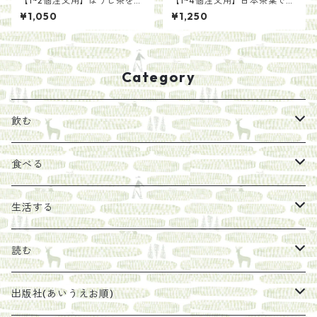
【1~2個注文用】ほうじ茶を手
【1~4個注文用】日本茶葉で作
軽に ほうじ粉茶ティーバッ
る いろかわ紅茶（ティーバ
¥1,050
¥1,250
グ（5g×20袋）
ッグ）
Category
飲む
お茶
食べる
エキス
ジャム
生活する
珈琲豆
うめぼし
エコラップ
読む
太山寺珈琲焙煎室
塩
石けん
刊行から時間が経ったけれど、長く売り続けたい一冊
出版社(あいうえお順)