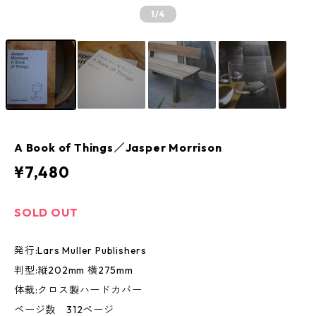
1
/4
A Book of Things／Jasper Morrison
¥7,480
SOLD OUT
発行:Lars Muller Publishers
判型:縦202mm 横275mm
体裁:クロス製ハードカバー
ページ数 312ページ