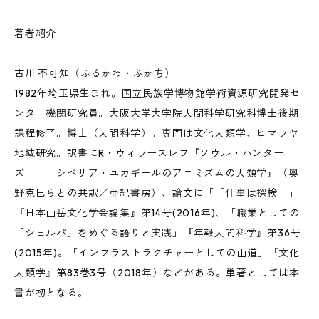
著者紹介
古川 不可知（ふるかわ・ふかち）
1982年埼玉県生まれ。国立民族学博物館学術資源研究開発セ
ンター機関研究員。大阪大学大学院人間科学研究科博士後期
課程修了。博士（人間科学）。専門は文化人類学、ヒマラヤ
地域研究。訳書にR・ウィラースレフ『ソウル・ハンター
ズ ――シベリア・ユカギールのアニミズムの人類学』（奥
野克巳らとの共訳／亜紀書房）、論文に「「仕事は探検」」
『日本山岳文化学会論集』第14号(2016年)、「職業としての
「シェルパ」をめぐる語りと実践」『年報人間科学』第36号
(2015年)。「インフラストラクチャーとしての山道」『文化
人類学』第83巻3号（2018年）などがある。単著としては本
書が初となる。