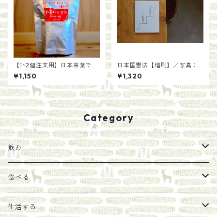
【1~2個注文用】日本茶葉で作
日本国憲法【増刷】／写真：
る いろかわ紅茶(100g)
齋藤陽道
¥1,150
¥1,320
Category
飲む
お茶
食べる
エキス
ジャム
生活する