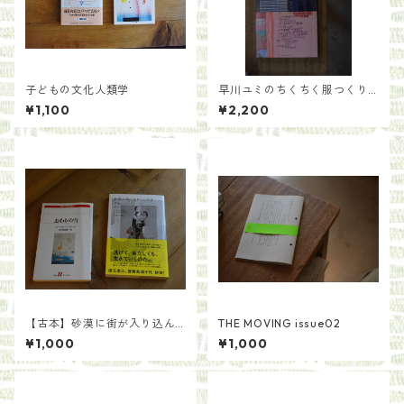
子どもの文化人類学
早川ユミのちくちく服つくり
／早川ユミ
¥1,100
¥2,200
【古本】砂漠に街が入り込ん
THE MOVING issue02
だ日／グカ・ハン 著 原正人訳
¥1,000
¥1,000