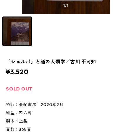
1
/1
「シェルパ」と道の人類学／古川 不可知
¥3,520
SOLD OUT
発行：亜紀書房 2020年2月
判型：四六判
製本：上製
頁数：368頁