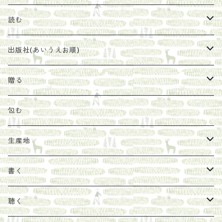
珈琲豆
うめぼし
エコラップ
読む
太山寺珈琲焙煎室
塩
石けん
刊行から時間が経ったけれど、長く売り続けたい一冊
出版社(あいうえお順)
オリーブオイル
ヘチマたわし
贈り物に勧めたい絵本
らくだ舎出帆室
贈る
その他
陶器
紀伊半島ブックマルシェ関連本
リトルプレス
包装
包む
馬目隆宏
mario books
マスコバド糖
絵
らくだ舎出帆室の参考本など
海外出版社
ギフトセット
生産地
タイドラー
しょうがパウダー
タンブラー
新刊では販売しづらくなった本を巡らせて
古本
カレンダー
色川
書く
Sakumag
そこそこ農園
野菜・果物
古本や自由価格本から探す
あ行
カップ
フィリピン
カムワッカ
聴く