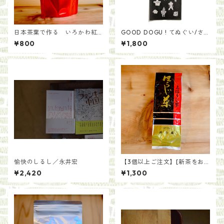
日本茶葉で作る いろかわ紅
GOOD DOGU ! てぬぐい/さ
茶(50g)
とうゆかり
¥800
¥1,800
愉快のしるし／永井宏
【3個以上ご注文】[新茶をお
届け]一番茶を贅沢に 上ほう
¥2,420
¥1,300
じ茶（200g）