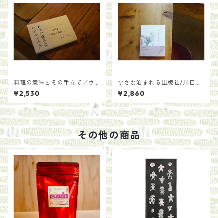
料理の意味とその手立て／ウ
小さな泊まれる出版社/川口
ー・ウェン
瞬 來住友美
¥2,530
¥2,860
その他の商品