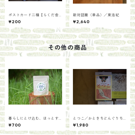
ポストカード二種【らくだ舎
新対話篇（単品）／東浩紀
オリジナル】
¥200
¥2,640
その他の商品
暮らしにとけ込む、ほっとす
とつこ／かときちどんぐりち
る味 玉緑茶【手土産用パッ
ゃん
¥700
¥1,980
ケージ30g】