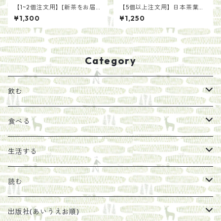
【1~2個注文用】[新茶をお届
【5個以上注文用】日本茶葉で
け]一番茶を贅沢に 上ほうじ
作る いろかわ紅茶（ティー
¥1,300
¥1,250
茶（200g）
バッグ）
Category
飲む
お茶
食べる
エキス
ジャム
生活する
珈琲豆
うめぼし
エコラップ
読む
太山寺珈琲焙煎室
塩
石けん
刊行から時間が経ったけれど、長く売り続けたい一冊
出版社(あいうえお順)