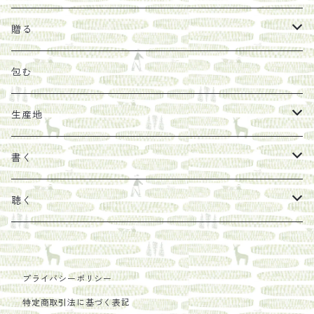
オリーブオイル
ヘチマたわし
贈り物に勧めたい絵本
らくだ舎出帆室
贈る
その他
陶器
紀伊半島ブックマルシェ関連本
リトルプレス
包装
包む
馬目隆宏
mario books
マスコバド糖
絵
らくだ舎出帆室の参考本など
海外出版社
ギフトセット
生産地
タイドラー
しょうがパウダー
タンブラー
新刊では販売しづらくなった本を巡らせて
古本
カレンダー
色川
書く
Sakumag
そこそこ農園
野菜・果物
古本や自由価格本から探す
あ行
カップ
フィリピン
カムワッカ
聴く
地下BOOKS
農家民泊JUGEM
新しょうが
明石書店
か行
ステッカー
パレスチナ
らくだ舎
里
疋田千里
だものみち
プライバシーポリシー
レモン
赤々舎
偕成社
ポストカード
さ行
インドネシア
COLECTIVO ALTEPE
特定商取引法に基づく表記
PHILOSOPHIA