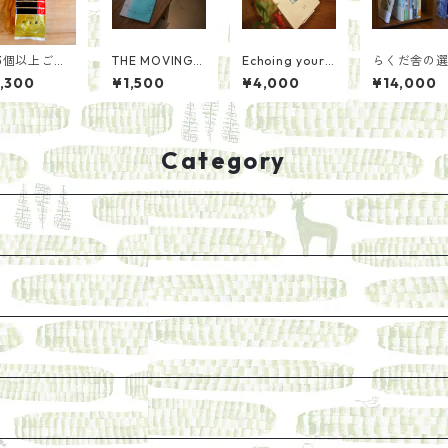
3個以上ご注
THE MOVING i
Echoing your
らくだ舎の
】[新茶をお
ssue01+introd
s/大西文香
「山」
,300
¥1,500
¥4,000
¥14,000
け]一番茶を
uctionセット
沢に 上ほう
茶（200g）
Category