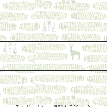
けれど、長く売り続けたい一冊
ェ関連本
本など
なった本を巡らせて
探す
プライバシーポリシー
特定商取引法に基づく表記