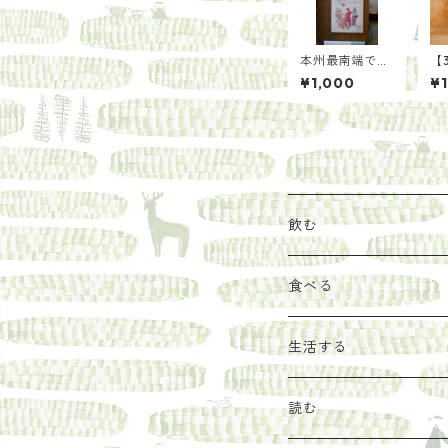
本州最南端で本
【
屋さんと本好き
文
¥1,000
¥1
が集まって本に
届
ついて考えた
贅
ら/紀伊半島ブ
じ
ックマルシェ実
行委員たち
飲む
お茶
食べる
エキス
ジャム
生活する
珈琲豆
うめぼし
エコラップ
読む