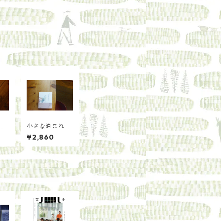
とそ
小さな泊まれる
ウ
出版社/川口
¥2,860
瞬 來住友美