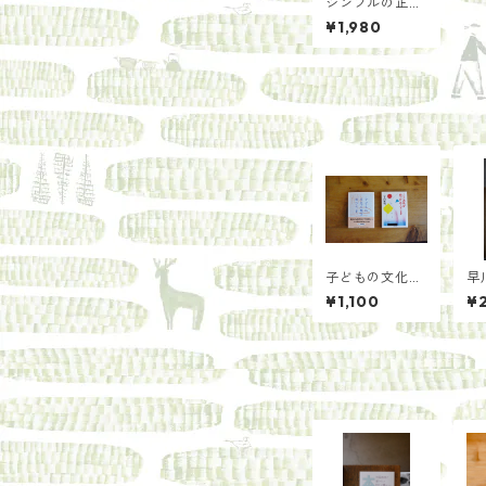
シンプルの正
体 ディック・
¥1,980
ブルーナのデザ
イン
子どもの文化人
早
類学
ち
¥1,100
¥
早