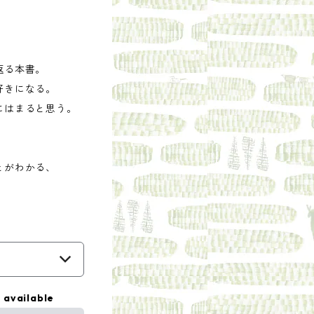
返る本書。
好きになる。
にはまると思う。
とがわかる、
 available