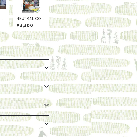
選書
NEUTRAL COL
ORS 6 滞在で感
¥3,300
じたあの特別な
時間はなんだ