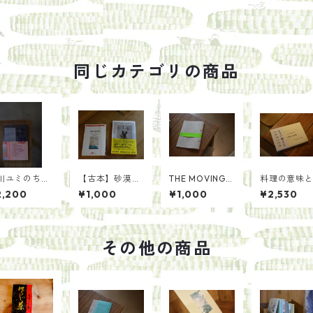
同じカテゴリの商品
川ユミのちく
【古本】砂漠に
THE MOVING i
料理の意味
く服つくり／
街が入り込んだ
ssue02
の手立て／
2,200
¥1,000
¥1,000
¥2,530
川ユミ
日／グカ・ハン
ー・ウェン
著 原正人訳
その他の商品