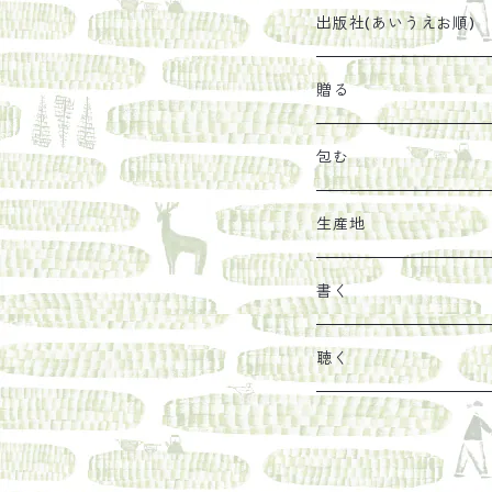
太山寺珈琲焙煎室
塩
石けん
刊行から時間が経った
出版社(あいうえお順)
オリーブオイル
ヘチマたわし
贈り物に勧めたい絵本
らくだ舎出帆室
贈る
その他
陶器
紀伊半島ブックマルシ
リトルプレス
包装
包む
馬目隆宏
mario books
マスコバド糖
絵
らくだ舎出帆室の参考
海外出版社
ギフトセット
生産地
タイドラー
しょうがパウダー
タンブラー
新刊では販売しづらく
古本
カレンダー
色川
書く
Sakumag
そこそこ農園
野菜・果物
古本や自由価格本から
あ行
カップ
フィリピン
カムワッカ
聴く
地下BOOKS
農家民泊JUGEM
新しょうが
明石書店
か行
ステッカー
パレスチナ
らくだ舎
里
疋田千里
だものみち
レモン
赤々舎
偕成社
ポストカード
さ行
インドネシア
COLECTIVO ALTEPE