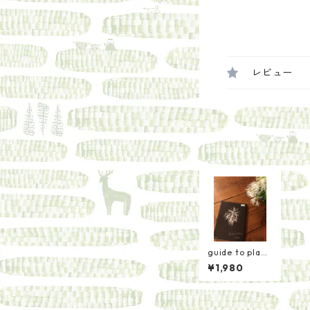
レビュー
guide to plant
s／濱田久美子
¥1,980