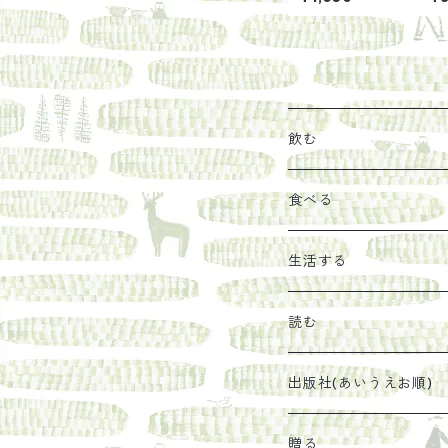
手軽に ほうじ
じ
粉茶ティーバッ
時
グ（5g×20袋）
飲む
お茶
食べる
エキス
ジャム
生活する
珈琲豆
うめぼし
エコラップ
読む
太山寺珈琲焙煎室
塩
石けん
刊行から時間が経った
出版社(あいうえお順)
オリーブオイル
ヘチマたわし
贈り物に勧めたい絵本
らくだ舎出帆室
贈る