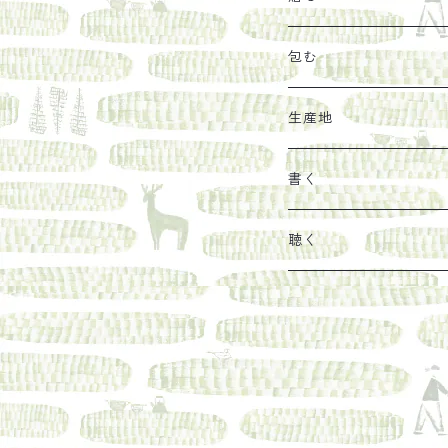
その他
陶器
紀伊半島ブックマルシ
リトルプレス
包装
包む
馬目隆宏
mario books
マスコバド糖
絵
らくだ舎出帆室の参考
海外出版社
ギフトセット
生産地
タイドラー
しょうがパウダー
タンブラー
新刊では販売しづらく
古本
カレンダー
色川
書く
Sakumag
そこそこ農園
野菜・果物
古本や自由価格本から
あ行
カップ
フィリピン
カムワッカ
聴く
地下BOOKS
農家民泊JUGEM
新しょうが
明石書店
か行
ステッカー
パレスチナ
らくだ舎
里
疋田千里
だものみち
レモン
赤々舎
偕成社
ポストカード
さ行
インドネシア
COLECTIVO ALTEPE
PHILOSOPHIA
安田農園
亜紀書房
笠間書院
里山社
た行
メキシコ