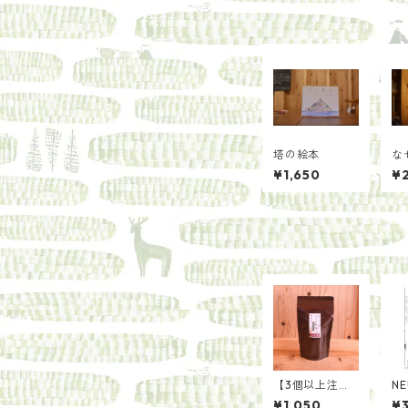
塔の絵本
な
は
¥1,650
¥
る
従
【3個以上注文
NE
用】ほうじ茶を
O
¥1,050
¥