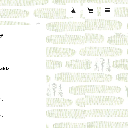
美子
lable
す。
々。