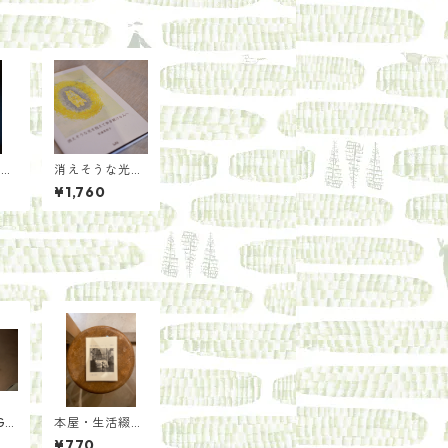
かせ
消えそうな光を
話
抱えて歩き続け
¥1,760
特選
る人へ／安達茉
莉子
 i
本屋・生活綴方
のつづけかた/
¥770