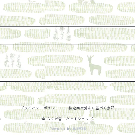
ェ関連本
本など
なった本を巡らせて
探す
プライバシーポリシー
特定商取引法に基づく表記
© らくだ舎 ネットショップ
Powered by