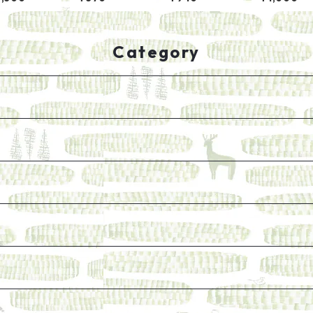
たあの特別な
【黒塩】
石鹸
間はなんだ
Category
けれど、長く売り続けたい一冊