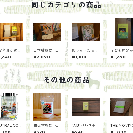
同じカテゴリの商品
ぜ基地と貧困
日本捕鯨史【概
あつかったらぬ
子どもに聞
沖縄に集中す
説】 ／中園 成
げばいい／ヨシ
る１日１
2,640
¥2,090
¥1,100
¥1,650
のか/安里 長
生
タケシンスケ
「母の友」
 志賀 信夫
童話集
その他の商品
UTRAL COL
間伐材を焚いて
[ATJ]パレスチナ
THE MOVING
RS 6 滞在で感
作った山の塩
オリーブオイル
ssue02
3,300
¥370
¥940
¥1,000