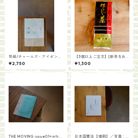
気候/チャールズ・アイゼンシ
【3個以上ご注文】[新茶をお
ュタイン 訳酒井泰幸
届け]一番茶を贅沢に 上ほう
¥2,750
¥1,300
じ茶（200g）
THE MOVING issue01+intro
日本国憲法【増刷】／写真：