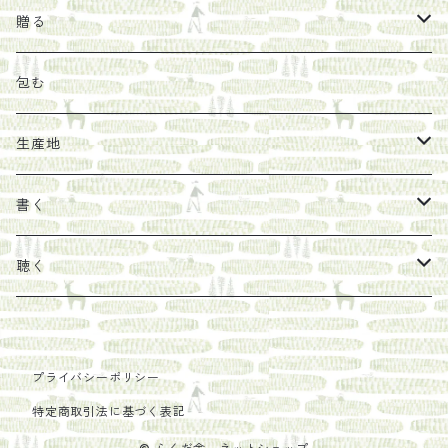
オリーブオイル
ヘチマたわし
贈り物に勧めたい絵本
らくだ舎出帆室
贈る
その他
陶器
紀伊半島ブックマルシェ関連本
リトルプレス
包装
包む
馬目隆宏
mario books
マスコバド糖
絵
らくだ舎出帆室の参考本など
海外出版社
ギフトセット
生産地
タイドラー
しょうがパウダー
タンブラー
新刊では販売しづらくなった本を巡らせて
古本
カレンダー
色川
書く
Sakumag
そこそこ農園
野菜・果物
古本や自由価格本から探す
あ行
カップ
フィリピン
カムワッカ
聴く
地下BOOKS
農家民泊JUGEM
新しょうが
明石書店
か行
ステッカー
パレスチナ
らくだ舎
里
疋田千里
だものみち
プライバシーポリシー
レモン
赤々舎
偕成社
ポストカード
さ行
インドネシア
COLECTIVO ALTEPE
特定商取引法に基づく表記
PHILOSOPHIA
安田農園
亜紀書房
笠間書院
里山社