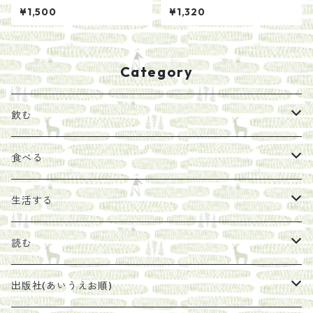
ductionセット
齋藤陽道
¥1,500
¥1,320
Category
飲む
お茶
食べる
エキス
ジャム
生活する
珈琲豆
うめぼし
エコラップ
読む
太山寺珈琲焙煎室
塩
石けん
刊行から時間が経ったけれど、長く売り続けたい一冊
出版社(あいうえお順)