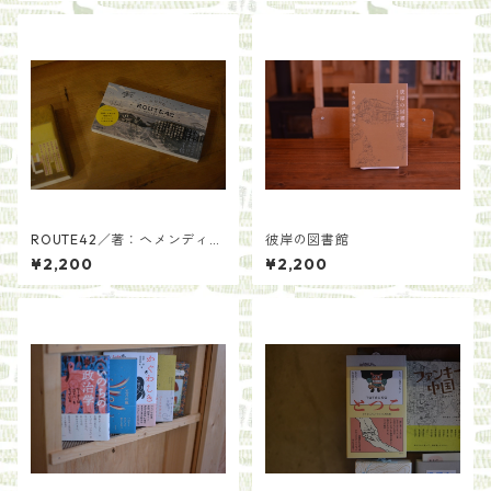
ROUTE42／著：ヘメンディン
彼岸の図書館
ガー 綾 写真：丸山由起
¥2,200
¥2,200