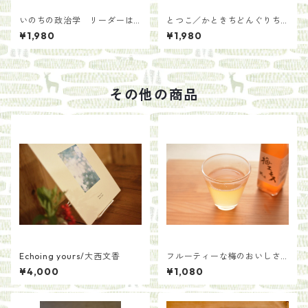
いのちの政治学 リーダーは
とつこ／かときちどんぐりち
「コトバ」をもっている ／中
ゃん
¥1,980
¥1,980
島 岳志(著/文)若松 英輔(著/
文)
その他の商品
Echoing yours/大西文香
フルーティーな梅のおいしさ
を凝縮 梅エキス 300ml【耕
¥4,000
¥1,080
人舎】