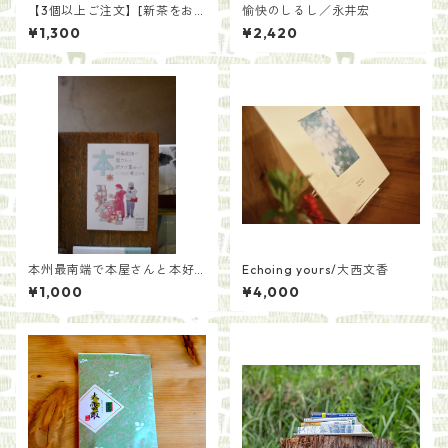
【3個以上ご注文】[新茶をお
愉快のしるし／永井宏
届け]一番茶を贅沢に 上ほう
¥1,300
¥2,420
じ茶（200g）
本州最南端で本屋さんと本好
Echoing yours/大西文香
きが集まって本について考え
¥1,000
¥4,000
たら/紀伊半島ブックマルシェ
実行委員たち