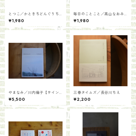
とつこ／かときちどんぐりち
毎日のことこと／高山なおみ
ゃん
（文・絵・写真）【サイン入
¥1,980
¥1,980
り】
やまなみ／川内倫子【サイン
三春タイムズ／長谷川ちえ
入り】
¥5,500
¥2,200