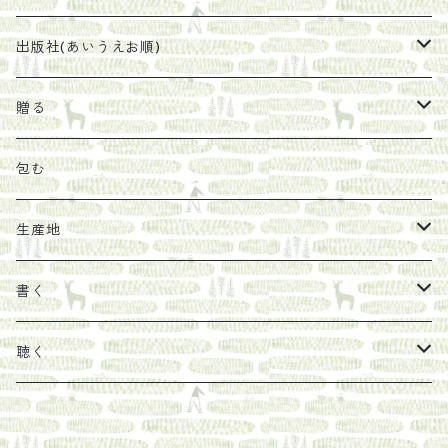
太山寺珈琲焙煎室
塩
石けん
刊行から時間が経ったけれど、長く売り続けたい一冊
出版社(あいうえお順)
オリーブオイル
ヘチマたわし
贈り物に勧めたい絵本
らくだ舎出帆室
贈る
その他
陶器
紀伊半島ブックマルシェ関連本
リトルプレス
包装
包む
馬目隆宏
mario books
マスコバド糖
絵
らくだ舎出帆室の参考本など
海外出版社
ギフトセット
生産地
タイドラー
しょうがパウダー
タンブラー
新刊では販売しづらくなった本を巡らせて
古本
カレンダー
色川
書く
Sakumag
そこそこ農園
野菜・果物
古本や自由価格本から探す
あ行
カップ
フィリピン
カムワッカ
聴く
地下BOOKS
農家民泊JUGEM
新しょうが
明石書店
か行
ステッカー
パレスチナ
らくだ舎
里