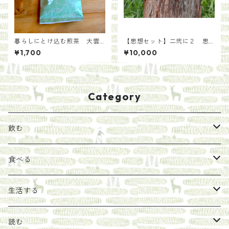
暮らしにとけ込む煎茶 大雲
【思想セット】二弐に２ 思
取
い蠢く。二〇〇年後の土にな
¥1,700
¥10,000
る。/らくだ舎出帆室
Category
飲む
お茶
食べる
エキス
ジャム
生活する
珈琲豆
うめぼし
エコラップ
読む