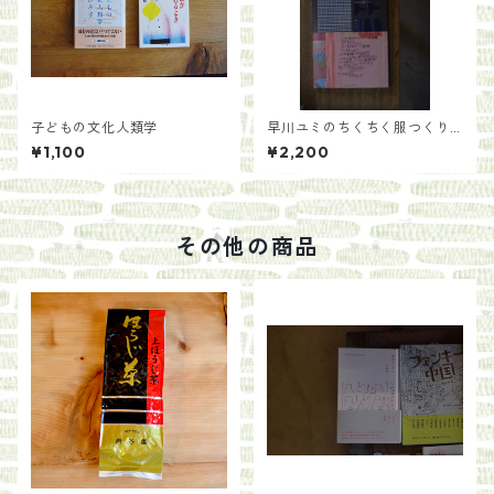
子どもの文化人類学
早川ユミのちくちく服つくり
／早川ユミ
¥1,100
¥2,200
その他の商品