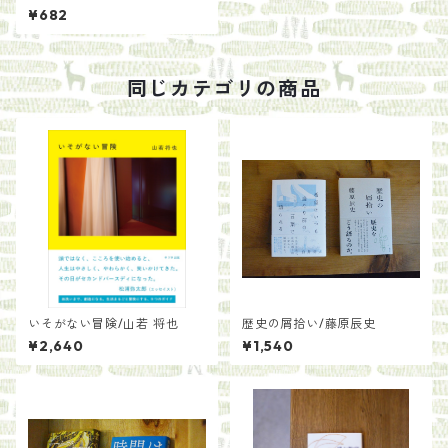
¥682
同じカテゴリの商品
いそがない冒険/山若 将也
歴史の屑拾い/藤原辰史
¥2,640
¥1,540