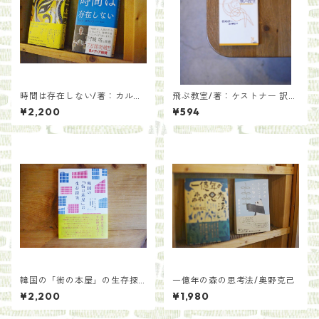
時間は存在しない/著：カル
飛ぶ教室/著：ケストナー 訳：
ロ・ロヴェッリ 訳：冨永星
丘沢静也
¥2,200
¥594
韓国の「街の本屋」の生存探
一億年の森の思考法/奥野克己
究/著：ハン・ミファ 訳：渡辺
¥2,200
¥1,980
麻土香 解説：石橋毅史