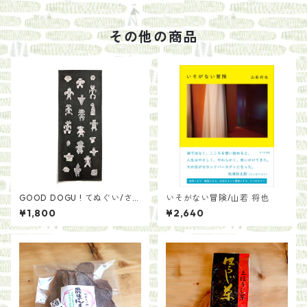
その他の商品
GOOD DOGU ! てぬぐい/さ
いそがない冒険/山若 将也
とうゆかり
¥1,800
¥2,640