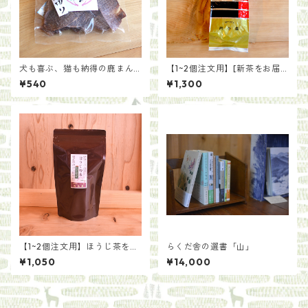
犬も喜ぶ、猫も納得の鹿まん
【1~2個注文用】[新茶をお届
ま[種類いろいろ]
け]一番茶を贅沢に 上ほうじ
¥540
¥1,300
茶（200g）
【1~2個注文用】ほうじ茶を手
らくだ舎の選書「山」
軽に ほうじ粉茶ティーバッ
¥1,050
¥14,000
グ（5g×20袋）