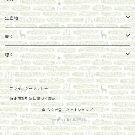
馬目隆宏
mario books
マスコバド糖
絵
らくだ舎出帆室の参考本など
海外出版社
ギフトセット
生産地
タイドラー
しょうがパウダー
タンブラー
新刊では販売しづらくなった本を巡らせて
古本
カレンダー
色川
書く
Sakumag
そこそこ農園
野菜・果物
古本や自由価格本から探す
あ行
カップ
フィリピン
カムワッカ
聴く
地下BOOKS
農家民泊JUGEM
新しょうが
明石書店
か行
ステッカー
パレスチナ
らくだ舎
里
疋田千里
だものみち
プライバシーポリシー
レモン
赤々舎
偕成社
ポストカード
さ行
インドネシア
COLECTIVO ALTEPE
特定商取引法に基づく表記
PHILOSOPHIA
安田農園
亜紀書房
笠間書院
里山社
た行
メキシコ
© らくだ舎 ネットショップ
Powered by
椋本悠哉
あさやけ出版
柏書房
左右社
大和書房
な行