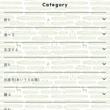
Category
飲む
お茶
食べる
エキス
ジャム
生活する
珈琲豆
うめぼし
エコラップ
読む
太山寺珈琲焙煎室
塩
石けん
刊行から時間が経ったけれど、長く売り続けたい一冊
出版社(あいうえお順)
オリーブオイル
ヘチマたわし
贈り物に勧めたい絵本
らくだ舎出帆室
贈る
その他
陶器
紀伊半島ブックマルシェ関連本
リトルプレス
包装
包む