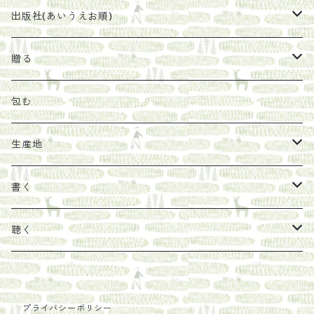
太山寺珈琲焙煎室
塩
石けん
刊行から時間が経ったけれど、長く売り続けたい一冊
出版社(あいうえお順)
オリーブオイル
ヘチマたわし
贈り物に勧めたい絵本
らくだ舎出帆室
贈る
その他
陶器
紀伊半島ブックマルシェ関連本
リトルプレス
包装
包む
馬目隆宏
mario books
マスコバド糖
絵
らくだ舎出帆室の参考本など
海外出版社
ギフトセット
生産地
タイドラー
しょうがパウダー
タンブラー
新刊では販売しづらくなった本を巡らせて
古本
カレンダー
色川
書く
Sakumag
そこそこ農園
野菜・果物
古本や自由価格本から探す
あ行
カップ
フィリピン
カムワッカ
聴く
地下BOOKS
農家民泊JUGEM
新しょうが
明石書店
か行
ステッカー
パレスチナ
らくだ舎
里
疋田千里
だものみち
プライバシーポリシー
レモン
赤々舎
偕成社
ポストカード