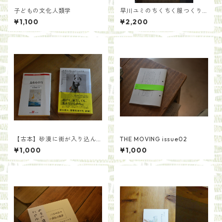
子どもの文化人類学
早川ユミのちくちく服つくり
／早川ユミ
¥1,100
¥2,200
【古本】砂漠に街が入り込ん
THE MOVING issue02
だ日／グカ・ハン 著 原正人訳
¥1,000
¥1,000