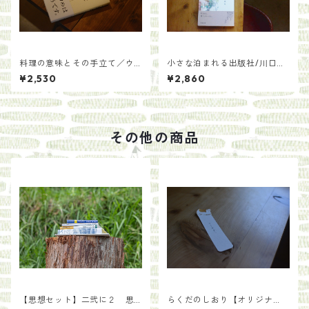
料理の意味とその手立て／ウ
小さな泊まれる出版社/川口
ー・ウェン
瞬 來住友美
¥2,530
¥2,860
その他の商品
【思想セット】二弐に２ 思
らくだのしおり【オリジナ