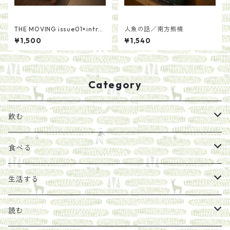
THE MOVING issue01+intro
人魚の話／南方熊楠
ductionセット
¥1,500
¥1,540
Category
飲む
お茶
食べる
エキス
ジャム
生活する
珈琲豆
うめぼし
エコラップ
読む