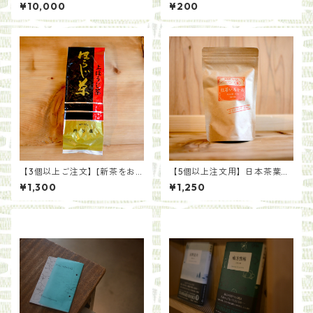
い蠢く。二〇〇年後の土にな
ル】
¥10,000
¥200
る。/らくだ舎出帆室
【3個以上ご注文】[新茶をお
【5個以上注文用】日本茶葉で
届け]一番茶を贅沢に 上ほう
作る いろかわ紅茶（ティー
¥1,300
¥1,250
じ茶（200g）
バッグ）