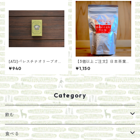
[ATJ]パレスチナオリーブオイ
【3個以上ご注文】日本茶葉で
ル石鹸
作る いろかわ紅茶(100g)
¥940
¥1,150
Category
飲む
お茶
食べる