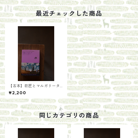
最近チェックした商品
【古本】巨匠とマルガリータ
／著：ブルガーコフ 訳：水
¥2,200
野忠夫
同じカテゴリの商品