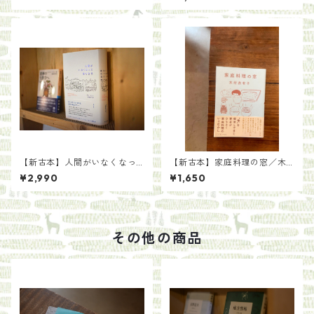
クマルシェ関連本】
【新古本】人間がいなくなっ
【新古本】家庭料理の窓／木
た後の自然/著：カル・フリン
村衣有子
¥2,990
¥1,650
訳：木高 恵子
その他の商品