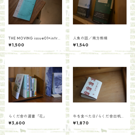
THE MOVING issue01+intro
人魚の話／南方熊楠
ductionセット
¥1,500
¥1,540
らくだ舎の選書「花」
牛を食べた日/らくだ舎出帆
室・千葉貴子
¥3,600
¥1,870