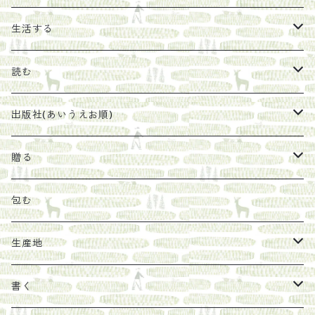
エキス
ジャム
生活する
珈琲豆
うめぼし
エコラップ
読む
太山寺珈琲焙煎室
塩
石けん
刊行から時間が経ったけれど、長く売り続けたい一冊
出版社(あいうえお順)
オリーブオイル
ヘチマたわし
贈り物に勧めたい絵本
らくだ舎出帆室
贈る
その他
陶器
紀伊半島ブックマルシェ関連本
リトルプレス
包装
包む
馬目隆宏
mario books
マスコバド糖
絵
らくだ舎出帆室の参考本など
海外出版社
ギフトセット
生産地
タイドラー
しょうがパウダー
タンブラー
新刊では販売しづらくなった本を巡らせて
古本
カレンダー
色川
書く