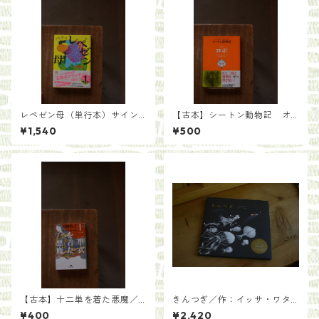
レペゼン母（単行本）サイン
【古本】シートン動物記 オ
入／宇野碧【紀伊半島ブック
オカミロボ／著：アーネス
¥1,540
¥500
マルシェ関連本】
ト・T・シートン 訳：今泉吉
晴
【古本】十二単を着た悪魔／
きんつぎ／作：イッサ・ワタ
内館牧子【2025紀伊半島ブッ
ナベ 詩訳：柴田元幸
¥400
¥2,420