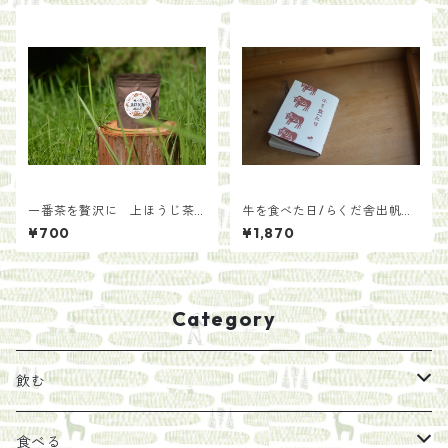
一番茶を贅沢に 上ほうじ茶
牛を食べた日/らくだ舎出帆
【手土産用パッケージ40g】
室・千葉貴子
¥700
¥1,870
Category
飲む
お茶
食べる