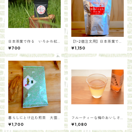
日本茶葉で作る いろかわ紅
【1~2個注文用】日本茶葉で作
茶【手土産用パッケージ30
る いろかわ紅茶(100g)
¥700
¥1,150
g】
暮らしにとけ込む煎茶 大雲
フルーティーな梅のおいしさ
取
を凝縮 梅エキス 300ml【耕
¥1,700
¥1,080
人舎】