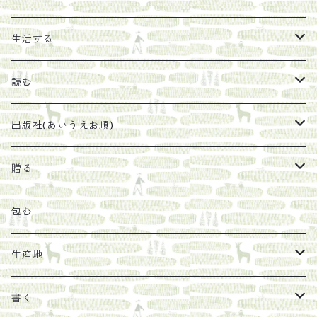
エキス
ジャム
生活する
珈琲豆
うめぼし
エコラップ
読む
太山寺珈琲焙煎室
塩
石けん
刊行から時間が経ったけれど、長く売り続けたい一冊
出版社(あいうえお順)
オリーブオイル
ヘチマたわし
贈り物に勧めたい絵本
らくだ舎出帆室
贈る
その他
陶器
紀伊半島ブックマルシェ関連本
リトルプレス
包装
包む
馬目隆宏
mario books
マスコバド糖
絵
らくだ舎出帆室の参考本など
海外出版社
ギフトセット
生産地
タイドラー
しょうがパウダー
タンブラー
新刊では販売しづらくなった本を巡らせて
古本
カレンダー
色川
書く