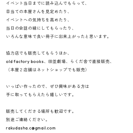
イベント当日までに読み込んでもらって、
目当ての本屋さんを見定めたり、
イベントへの気持ちを高めたり、
当日の会話の縁にしてもらったり、
いろんな意味で良い冊子に出来上がったと思います。
協力店でも販売してもらうほか、
old factory books、田並劇場、らくだ舎で直接販売、
（本屋２店舗はネットショップでも販売）
いっぱい作ったので、ぜひ興味がある方は
手に取ってもらえたら嬉しいです。
販売してくださる場所も歓迎です。
別途ご連絡ください。
rakudasha.c@gmail.com