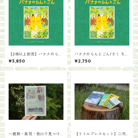
【2冊以上卸売】バナナのらん
バナナのらんとごん/さく ちば
とごん/さく ちば たかこ・え
たかこ・え かとう えりこ
¥3,850
¥2,750
かとう えりこ
〜鹿野・鳥羽・色川で見つけ
【リトルプレスセット】二弐