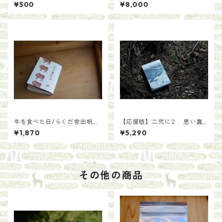
る〜ルーラルコンテクスト／
に２ 思い蠢く。二〇〇年後
¥500
¥8,000
らくだ舎出帆室
の土になる。/らくだ舎出帆室
牛を食べた日/らくだ舎出帆
【応援版】二弐に２ 思い蠢
室・千葉貴子
く。二〇〇年後の土になる。/
¥1,870
¥5,290
らくだ舎出帆室
その他の商品